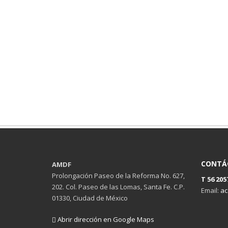
CONTÁ
AMDF
Prolongación Paseo de la Reforma No. 627,
T 56 205
202. Col. Paseo de las Lomas, Santa Fe. C.P.
Email:
ac
01330, Ciudad de México
Abrir dirección en Google Maps