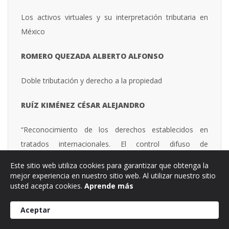
Los activos virtuales y su interpretación tributaria en
México
ROMERO QUEZADA ALBERTO ALFONSO
Doble tributación y derecho a la propiedad
RUÍZ KIMÉNEZ CÉSAR ALEJANDRO
“Reconocimiento de los derechos establecidos en
tratados internacionales. El control difuso de
convencionalidad en materia tributaria en México. Una
Este sitio web utiliza cookies para garantizar que obtenga la
mirada crítica”.
mejor experiencia en nuestro sitio web. Al utilizar nuestro sitio
usted acepta cookies.
Aprende más
RUIZ LÓPEZ DOMINGO
Aceptar
“El principio de capacidad económico-contributiva”, eje