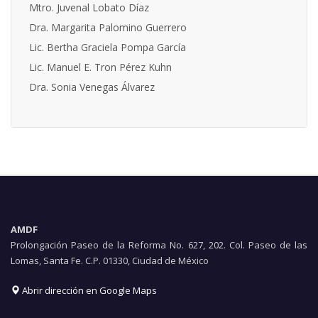
Mtro. Juvenal Lobato Díaz
Dra. Margarita Palomino Guerrero
Lic. Bertha Graciela Pompa García
Lic. Manuel E. Tron Pérez Kuhn
Dra. Sonia Venegas Álvarez
AMDF
Prolongación Paseo de la Reforma No. 627, 202. Col. Paseo de las
Lomas, Santa Fe. C.P. 01330, Ciudad de México
Abrir dirección en Google Maps