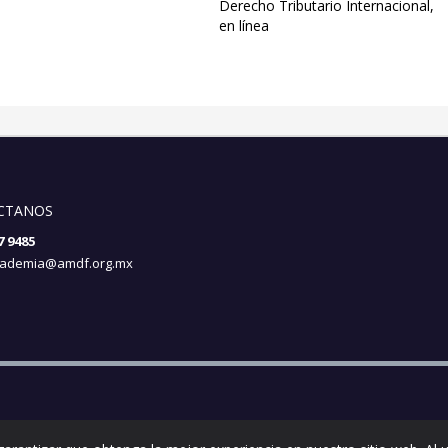
Derecho Tributario Internacional,
en línea
CTANOS
7 9485
ademia@amdf.org.mx
privacidad
|
Términos y condiciones
| © 2017 AMDF. Todos los derechos r