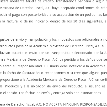
lizará mediante tarjeta de crédito, transferencia bancaria o algú
exicana de Derecho Fiscal, A.C. haya aceptado condiciones de crédi
cibir el pago con posterioridad a su aceptación de un pedido, las f
la factura, o de no indicarlo, dentro de los 30 días siguientes, a
 gastos de envío y manipulación y los impuestos son adicionales a no
s productos pasa de la Academia Mexicana de Derecho Fiscal, A.C. al
oduzcan durante el envío por un transportista seleccionado por la
emia Mexicana de Derecho Fiscal, A.C. La pérdida o los daños que s
rio serán su responsabilidad. El usuario debe notificar a la Academ
de la fecha de facturación o reconocimiento si cree que alguna part
 proporcione a la Academia Mexicana de Derecho Fiscal, A.C. un cert
del Producto y a la ubicación de envío del Producto, el usuario es
 el pedido. Las fechas de envío y entrega solo son estimaciones.
exicana de Derecho Fiscal, A.C. NO ACEPTA NINGUNA RESPONSABIL