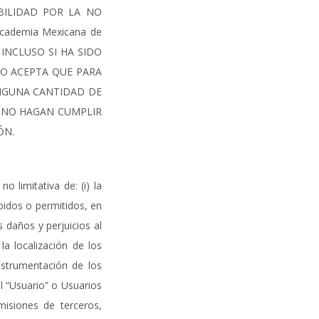
BILIDAD POR LA NO
ademia Mexicana de
 INCLUSO SI HA SIDO
IO ACEPTA QUE PARA
NGUNA CANTIDAD DE
S NO HAGAN CUMPLIR
ÓN.
limitativa de: (i) la
ibidos o permitidos, en
s daños y perjuicios al
a localización de los
nstrumentación de los
el “Usuario” o Usuarios
misiones de terceros,