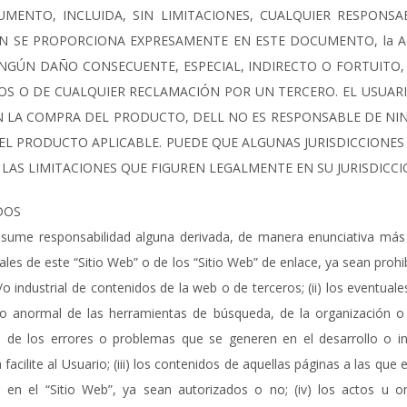
MENTO, INCLUIDA, SIN LIMITACIONES, CUALQUIER RESPONSA
N SE PROPORCIONA EXPRESAMENTE EN ESTE DOCUMENTO, la Ac
 NINGÚN DAÑO CONSECUENTE, ESPECIAL, INDIRECTO O FORTUITO,
OS O DE CUALQUIER RECLAMACIÓN POR UN TERCERO. EL USUAR
 LA COMPRA DEL PRODUCTO, DELL NO ES RESPONSABLE DE NI
EL PRODUCTO APLICABLE. PUEDE QUE ALGUNAS JURISDICCIONE
 LAS LIMITACIONES QUE FIGUREN LEGALMENTE EN SU JURISDICCI
DOS
ume responsabilidad alguna derivada, de manera enunciativa más no 
iales de este “Sitio Web” o de los “Sitio Web” de enlace, ya sean proh
o industrial de contenidos de la web o de terceros; (ii) los eventuale
 anormal de las herramientas de búsqueda, de la organización o l
l, de los errores o problemas que se generen en el desarrollo o i
cilite al Usuario; (iii) los contenidos de aquellas páginas a las que 
 en el “Sitio Web”, ya sean autorizados o no; (iv) los actos u o