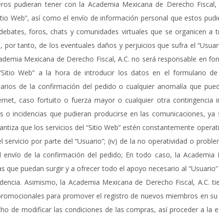
eros pudieran tener con la Academia Mexicana de Derecho Fiscal, A
io Web”, así como el envío de información personal que estos pudieran
debates, foros, chats y comunidades virtuales que se organicen a t
á, por tanto, de los eventuales daños y perjuicios que sufra el “Usua
ademia Mexicana de Derecho Fiscal, A.C. no será responsable en fo
“Sitio Web” a la hora de introducir los datos en el formulario de 
atarios de la confirmación del pedido o cualquier anomalía que pue
rnet, caso fortuito o fuerza mayor o cualquier otra contingencia i
los o incidencias que pudieran producirse en las comunicaciones, y
iza que los servicios del “Sitio Web” estén constantemente operativos
servicio por parte del “Usuario”; (iv) de la no operatividad o proble
a el envío de la confirmación del pedido; En todo caso, la Academi
s que puedan surgir y a ofrecer todo el apoyo necesario al “Usuario”
ncidencia. Asimismo, la Academia Mexicana de Derecho Fiscal, A.C. ti
promocionales para promover el registro de nuevos miembros en su 
ho de modificar las condiciones de las compras, así proceder a la e