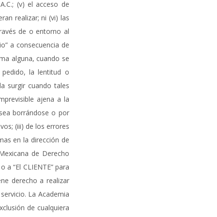
.C.; (v) el acceso de
 realizar; ni (vi) las
ravés de o entorno al
rio” a consecuencia de
rma alguna, cuando se
pedido, la lentitud o
da surgir cuando tales
mprevisible ajena a la
a sea borrándose o por
; (iii) de los errores
mas en la dirección de
a Mexicana de Derecho
 o a “El CLIENTE” para
ene derecho a realizar
servicio. La Academia
xclusión de cualquiera