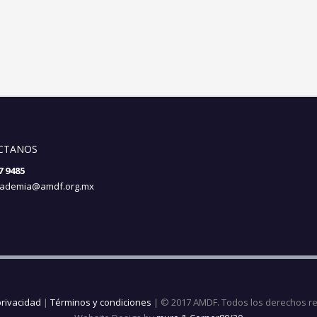
CTANOS
7 9485
ademia@amdf.org.mx
privacidad
|
Términos y condiciones
| © 2017 AMDF. Todos los derechos r